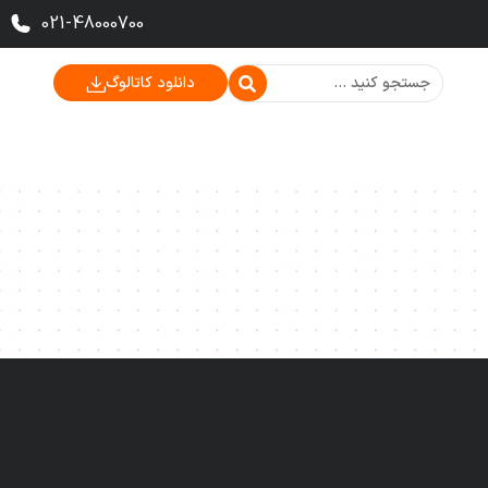
021-48000700
دانلود کاتالوگ