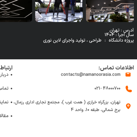
آدرس : تهران
سال اجرا : 1404
پروژه دانشگاه
:
طراحی ، تولید واجرای لاین نوری
اطلاعات تماس:
ارتباط 
دربار
contacts@namanoorasia.com
تماس 
48000700 -021
نماین
تهران، بزرگراه خرازی ( همت غرب )، مجتمع تجاری اداری رزمال،
برج شمالی، طبقه 10، واحد 4
مقال