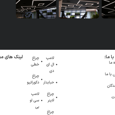
با ما:
لینک های مف
لامپ
چراغ
ه ما
ال ای
خطی
دی
با ما
چراغ
حبابدار
دکوراتیو
دگان
چراغ
لامپ
ات
لاینر
سی او
بی
چراغ