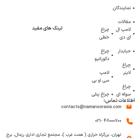
نمایندگان
مقالات
لینک های مفید
لامپ ال
چراغ
ای دی
خطی
حبابدار
چراغ
دکوراتیو
چراغ
لاینر
لامپ
سی او بی
چراغ
سوله ای
چراغ پنلی
اطلاعات تماس:
contacts@namanoorasia.com
48000700 -021
تهران، بزرگراه خرازی ( همت غرب )، مجتمع تجاری اداری رزمال، برج