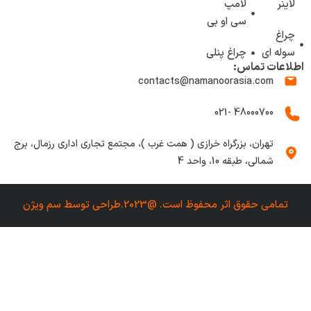
لاینر
لامپ
سی او بی
چراغ
سوله ای
چراغ پنلی
اطلاعات تماس:
contacts@namanoorasia.com
48000700 -021
تهران، بزرگراه خرازی ( همت غرب )، مجتمع تجاری اداری رزمال، برج
شمالی، طبقه 10، واحد 4
تمامی حقوق اثر محفوظ است. @2023.طراحی توسط
سم ویژن