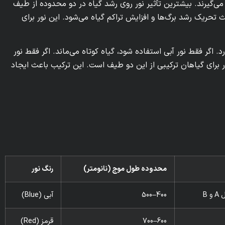
می‌گیرند. بیشترین تأثیر نور روی رشد گیاه در دو محدوده از طیف
 اتفاق می‌افتد. نور آبی با طول موج بین ۴۰۰ تا ۵۰۰ نانومتر باعث تحریک رشد برگ‌ها و افزایش تراکم گیاه می‌شود. این نور برای
 و رشد ساقه تاثیر دارد. اگر فقط نور آبی استفاده شود، گیاه کوتاه می‌ماند. اگر فقط نور
ور برای گیاهان ترکیبی از این دو طیف است. این ترکیب باعث ایجاد
محدوده طول موج (نانومتر)
رنگ نور
 B
400–500
آبی (Blue)
600–700
قرمز (Red)