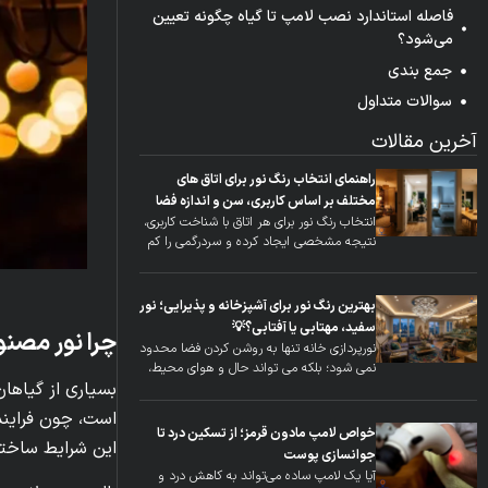
فاصله استاندارد نصب لامپ تا گیاه چگونه تعیین
می‌شود؟
جمع بندی
سوالات متداول
آخرین مقالات
راهنمای انتخاب رنگ نور برای اتاق‌ های
مختلف بر اساس کاربری، سن و اندازه فضا
انتخاب رنگ نور برای هر اتاق با شناخت کاربری،
نتیجه مشخصی ایجاد کرده و سردرگمی را کم
می‌کند. راهنمای انتخاب رنگ نور برای اتاق‌های
مختلف نشان می‌دهد نور گرم و نور یکنواخت
در چه مکانی لازم است. تفاوت نور اتاق‌خواب،
بهترین رنگ نور برای آشپزخانه و پذیرایی؛ نور
نشیمن و آشپزخانه به زبان ساده بیان می‌شود.
سفید، مهتابی یا آفتابی؟💡
چرا نور مصن
اثر نور ملایم بر آرامش و نور […]
نورپردازی خانه تنها به روشن کردن فضا محدود
نمی‌ شود؛ بلکه می‌ تواند حال‌ و هوای محیط،
بسیاری از گیاهان
زیبایی دکوراسیون و حتی احساس آرامش یا
انرژی افراد را تحت تأثیر قرار دهد. بسیاری از
است، چون فرایند 
افراد هنگام خرید لامپ تنها به میزان روشنایی
خواص لامپ مادون قرمز؛ از تسکین درد تا
این شرایط ساخته
یا قیمت آن توجه می‌ کنند، در حالی که رنگ
جوانسازی پوست
نور یکی از مهم‌ […]
آیا یک لامپ ساده می‌تواند به کاهش درد و