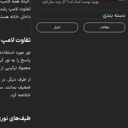
البته همه لامپ‌ه
بهبود پوست کمک کند؟ اگر چند سال قبل
کسی می‌گفت نور یک لامپ می‌تواند در کاهش
تفاوت لامپ رشد 
درد های عضلانی، بهبود گردش خون یا حتی
دسته بندی
داخل خانه هستید
شادابی پوست نقش داشته باشد، شاید
بسیاری آن را یک ادعای تبلیغاتی می‌دانستند.
مقالات
اخبار
اما امروز شرایط کاملاً متفاوت است. لامپ‌های
مادون قرمز […]
تفاوت لامپ ر
نور مورد استفاده
پاسخ را به نور آ
معمولا ترکیبی از نورهای قرمز با طو
از طرف دیگر، در 
ضعیف بمانند، ساق
خلاصه کرد.
طیف‌های نوری 