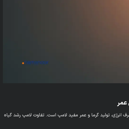
 عمر
رف انرژی، تولید گرما و عمر مفید لامپ است. تفاوت لامپ رشد گیاه