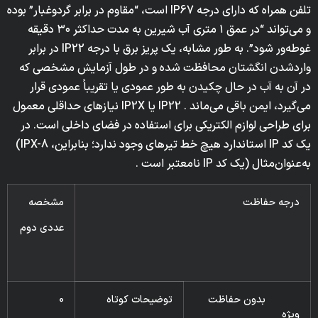
تلفن همراه که دارای درجه IP67 است، “مقاوم در برابر گردوغبار” بوده
و می‌تواند “در عمق ۱ متری آب شیرین به مدت حداکثر ۳۰ دقیقه
غوطه‌ور شود”. به طور مشابه، یک پریز برق با درجه IP22 در برابر
واردشدن انگشتان محافظت شده و در طول آزمایش مشخصی که
در آن به آب در حال چکیدن به طور عمودی یا تقریباً عمودی قرار
می‌گیرد، ایمن باقی می‌ماند . IP22 یا IP2X نیازهای حداقلی معمول
برای طراحی لوازم الکتریکی برای استفاده در فضای داخلی است. در
یک کد IP استاندارد هیچ خط تیرهای وجود ندارد؛ بنابراین، IPX-8)
به‌عنوان‌مثال (یک کد IP نامعتبر است .
درجه حفاظت
مشخصه
عددى دوم
بدون حفاظت
توضيحات كوتاه
0
ويژه