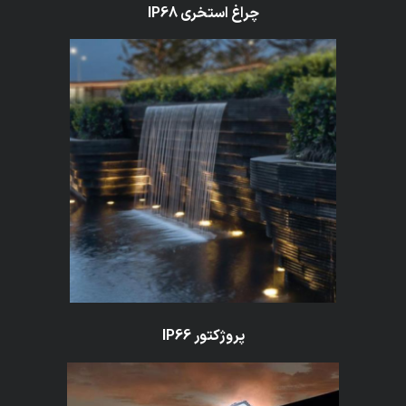
چراغ استخری
IP68
پروژکتور
IP66