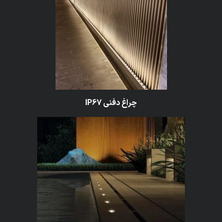
چراغ دفنی
IP67