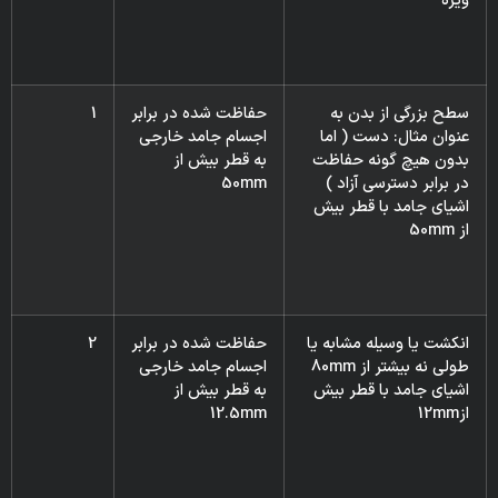
ويژه
سطح بزرگی از بدن به
حفاظت شده در برابر
1
عنوان مثال: دست ( اما
اجسام جامد خارجى
بدون هیچ گونه حفاظت
به قطر بيش از
در برابر دسترسی آزاد )
50mm
اشیای جامد با قطر بیش
از 50mm
انكشت يا وسيله مشابه يا
حفاظت شده در برابر
2
طولى نه بيشتر از 80mm
اجسام جامد خارجى
اشیای جامد با قطر بیش
به قطر بيش از
از12mm
12.5mm