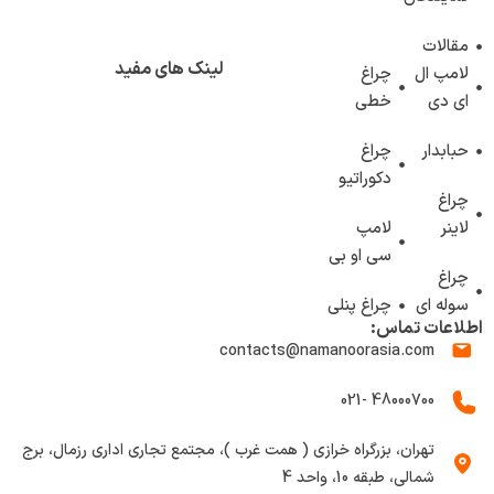
مقالات
لینک های مفید
لامپ ال
چراغ
ای دی
خطی
حبابدار
چراغ
دکوراتیو
چراغ
لاینر
لامپ
سی او بی
چراغ
سوله ای
چراغ پنلی
اطلاعات تماس:
contacts@namanoorasia.com
48000700 -021
تهران، بزرگراه خرازی ( همت غرب )، مجتمع تجاری اداری رزمال، برج
شمالی، طبقه 10، واحد 4