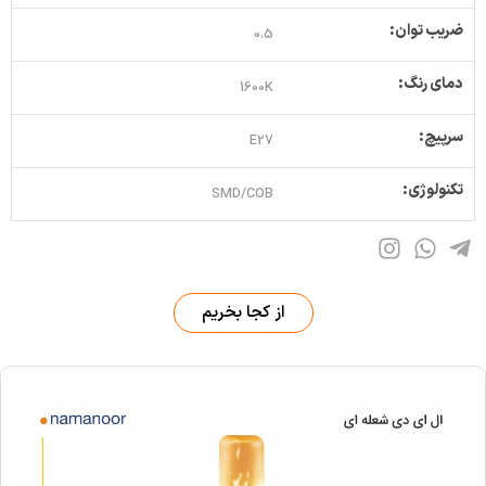
ضریب توان:
0.5
دمای رنگ:
1600K
سرپیچ:
E27
تکنولوژی:
SMD/COB
از کجا بخریم