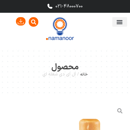
021-48000700
محصول
/
ال ای دی شعله ای
خانه