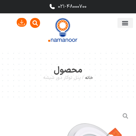
021-48000700
محصول
/
پنل توکار دور شیشه
خانه