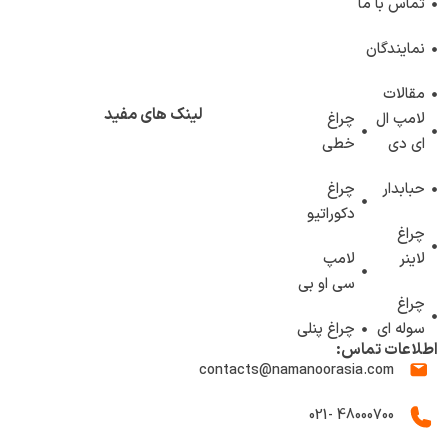
تماس با ما
نمایندگان
مقالات
لینک های مفید
لامپ ال
چراغ
ای دی
خطی
حبابدار
چراغ
دکوراتیو
چراغ
لاینر
لامپ
سی او بی
چراغ
سوله ای
چراغ پنلی
اطلاعات تماس:
contacts@namanoorasia.com
48000700 -021