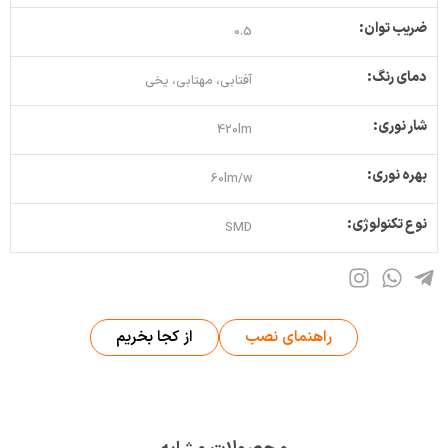
ضریب توان:
0.5
دمای رنگ:
آفتابی، مهتابی، یخی
شار نوری:
420lm
بهره نوری:
60lm/w
نوع تکنولوژی:
SMD
راهنمای نصب
از کجا بخریم