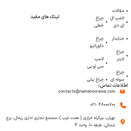
مقالات
لینک های مفید
لامپ ال
چراغ
ای دی
خطی
حبابدار
چراغ
دکوراتیو
چراغ
لاینر
لامپ
سی او بی
چراغ
سوله ای
چراغ پنلی
اطلاعات تماس:
contacts@namanoorasia.com
48000700 -021
تهران، بزرگراه خرازی ( همت غرب )، مجتمع تجاری اداری رزمال، برج
شمالی، طبقه 10، واحد 4